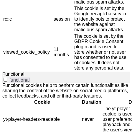
malicious spam attacks.
This cookie is set by the
Google recaptcha service
rc::c
session
to identify bots to protect
the website against
malicious spam attacks.
The cookie is set by the
GDPR Cookie Consent
plugin and is used to
11
viewed_cookie_policy
store whether or not user
months
has consented to the use
of cookies. It does not
store any personal data.
Functional
functional
Functional cookies help to perform certain functionalities like
sharing the content of the website on social media platforms,
collect feedbacks, and other third-party features.
Cookie
Duration
D
The yt-player
cookie is use
yt-player-headers-readable
never
user preferenc
playback and 
the user's vie