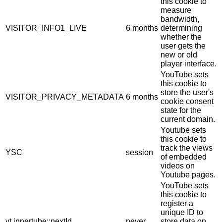
this cookie to
measure
bandwidth,
VISITOR_INFO1_LIVE
6 months
determining
whether the
user gets the
new or old
player interface.
YouTube sets
this cookie to
store the user's
VISITOR_PRIVACY_METADATA
6 months
cookie consent
state for the
current domain.
Youtube sets
this cookie to
track the views
YSC
session
of embedded
videos on
Youtube pages.
YouTube sets
this cookie to
register a
unique ID to
yt.innertube::nextId
never
store data on