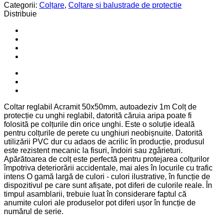
Categorii:
Colțare
,
Colțare și balustrade de protectie
Distribuie
Coltar reglabil Acramit 50x50mm, autoadeziv 1m Colț de
protecție cu unghi reglabil, datorită căruia aripa poate fi
folosită pe colțurile din orice unghi. Este o soluție ideală
pentru colțurile de perete cu unghiuri neobișnuite. Datorită
utilizării PVC dur cu adaos de acrilic în producție, produsul
este rezistent mecanic la fisuri, îndoiri sau zgârieturi.
Apărătoarea de colț este perfectă pentru protejarea colțurilor
împotriva deteriorării accidentale, mai ales în locurile cu trafic
intens O gamă largă de culori - culori ilustrative, în funcție de
dispozitivul pe care sunt afișate, pot diferi de culorile reale. În
timpul asamblarii, trebuie luat în considerare faptul că
anumite culori ale produselor pot diferi ușor în funcție de
numărul de serie.