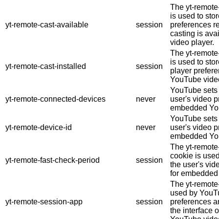
The yt-remote
is used to stor
yt-remote-cast-available
session
preferences r
casting is ava
video player.
The yt-remote-
is used to sto
yt-remote-cast-installed
session
player prefe
YouTube vide
YouTube sets t
yt-remote-connected-devices
never
user's video 
embedded You
YouTube sets t
yt-remote-device-id
never
user's video 
embedded You
The yt-remote
cookie is use
yt-remote-fast-check-period
session
the user's vid
for embedded
The yt-remote
used by YouTu
yt-remote-session-app
session
preferences a
the interface