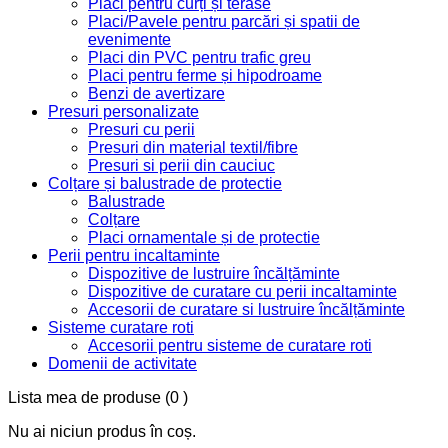
Placi pentru curți și terase
Placi/Pavele pentru parcări și spatii de
evenimente
Placi din PVC pentru trafic greu
Placi pentru ferme și hipodroame
Benzi de avertizare
Presuri personalizate
Presuri cu perii
Presuri din material textil/fibre
Presuri si perii din cauciuc
Colțare și balustrade de protectie
Balustrade
Colțare
Placi ornamentale și de protectie
Perii pentru incaltaminte
Dispozitive de lustruire încălțăminte
Dispozitive de curatare cu perii incaltaminte
Accesorii de curatare si lustruire încălțăminte
Sisteme curatare roti
Accesorii pentru sisteme de curatare roti
Domenii de activitate
Lista mea de produse
(0 )
Nu ai niciun produs în coș.