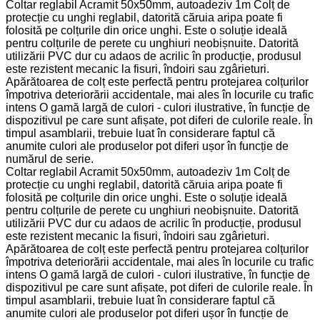
Coltar reglabil Acramit 50x50mm, autoadeziv 1m Colț de
protecție cu unghi reglabil, datorită căruia aripa poate fi
folosită pe colțurile din orice unghi. Este o soluție ideală
pentru colțurile de perete cu unghiuri neobișnuite. Datorită
utilizării PVC dur cu adaos de acrilic în producție, produsul
este rezistent mecanic la fisuri, îndoiri sau zgârieturi.
Apărătoarea de colț este perfectă pentru protejarea colțurilor
împotriva deteriorării accidentale, mai ales în locurile cu trafic
intens O gamă largă de culori - culori ilustrative, în funcție de
dispozitivul pe care sunt afișate, pot diferi de culorile reale. În
timpul asamblarii, trebuie luat în considerare faptul că
anumite culori ale produselor pot diferi ușor în funcție de
numărul de serie.
Coltar reglabil Acramit 50x50mm, autoadeziv 1m Colț de
protecție cu unghi reglabil, datorită căruia aripa poate fi
folosită pe colțurile din orice unghi. Este o soluție ideală
pentru colțurile de perete cu unghiuri neobișnuite. Datorită
utilizării PVC dur cu adaos de acrilic în producție, produsul
este rezistent mecanic la fisuri, îndoiri sau zgârieturi.
Apărătoarea de colț este perfectă pentru protejarea colțurilor
împotriva deteriorării accidentale, mai ales în locurile cu trafic
intens O gamă largă de culori - culori ilustrative, în funcție de
dispozitivul pe care sunt afișate, pot diferi de culorile reale. În
timpul asamblarii, trebuie luat în considerare faptul că
anumite culori ale produselor pot diferi ușor în funcție de