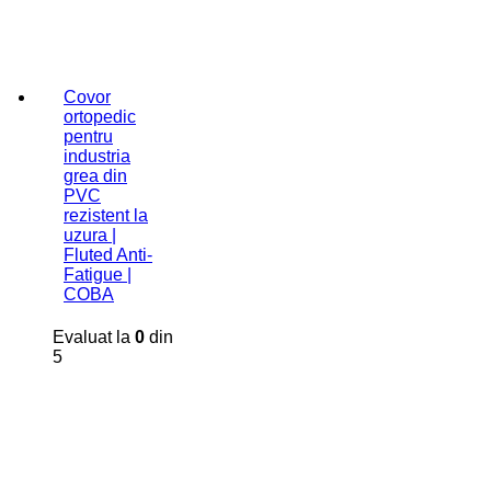
Covor
ortopedic
pentru
industria
grea din
PVC
rezistent la
uzura |
Fluted Anti-
Fatigue |
COBA
Evaluat la
0
din
5