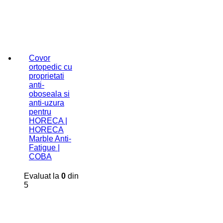
Covor
ortopedic cu
proprietati
anti-
oboseala si
anti-uzura
pentru
HORECA |
HORECA
Marble Anti-
Fatigue |
COBA
Evaluat la
0
din
5