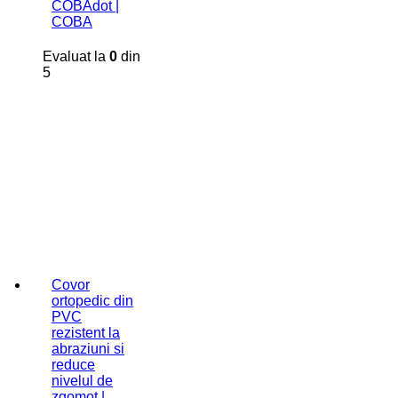
COBAdot |
COBA
Evaluat la
0
din
5
Covor
ortopedic din
PVC
rezistent la
abraziuni si
reduce
nivelul de
zgomot |