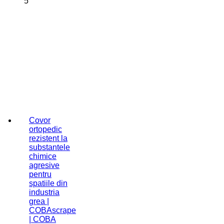
5
Covor
ortopedic
rezistent la
substantele
chimice
agresive
pentru
spatiile din
industria
grea |
COBAscrape
| COBA