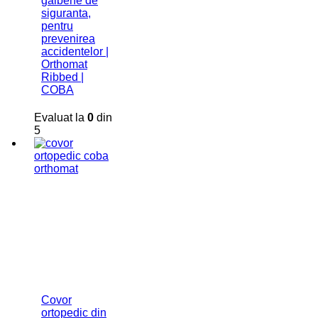
galbene de
siguranta,
pentru
prevenirea
accidentelor |
Orthomat
Ribbed |
COBA
Evaluat la
0
din
5
Covor
ortopedic din