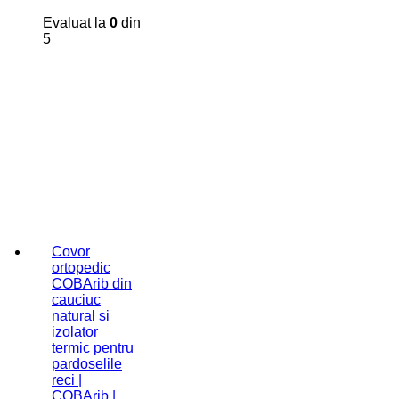
Evaluat la
0
din
5
Covor
ortopedic
COBArib din
cauciuc
natural si
izolator
termic pentru
pardoselile
reci |
COBArib |