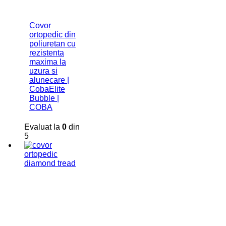
Covor
ortopedic din
poliuretan cu
rezistenta
maxima la
uzura si
alunecare |
CobaElite
Bubble |
COBA
Evaluat la
0
din
5