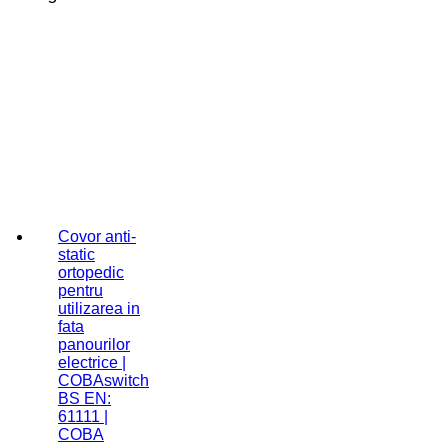
Covor anti-
static
ortopedic
pentru
utilizarea in
fata
panourilor
electrice |
COBAswitch
BS EN:
61111 |
COBA