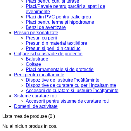
Placi pentru curți și terase
Placi/Pavele pentru parcări și spatii de
evenimente
Placi din PVC pentru trafic greu
Placi pentru ferme și hipodroame
Benzi de avertizare
Presuri personalizate
Presuri cu perii
Presuri din material textil/fibre
Presuri si perii din cauciuc
Colțare și balustrade de protectie
Balustrade
Colțare
Placi ornamentale și de protectie
Perii pentru incaltaminte
Dispozitive de lustruire încălțăminte
Dispozitive de curatare cu perii incaltaminte
Accesorii de curatare si lustruire încălțăminte
Sisteme curatare roti
Accesorii pentru sisteme de curatare roti
Domenii de activitate
Lista mea de produse
(0 )
Nu ai niciun produs în coș.