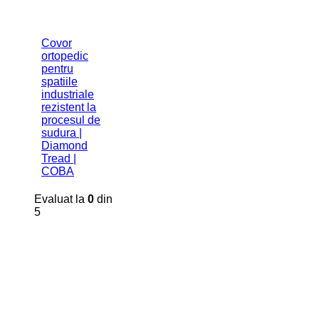
Covor
ortopedic
pentru
spatiile
industriale
rezistent la
procesul de
sudura |
Diamond
Tread |
COBA
Evaluat la
0
din
5