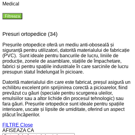
Medical
Filtreaza
Presuri ortopedice
(34)
Preșurile ortopedice oferă un mediu anti-oboseală și
siguranță pentru utilizatori, datorită materialului de fabricație
(PVC). Sunt ideale pentru bancurile de lucru, liniile de
producție, zonele de asamblare, stațiile de împachetare,
fabrici și pentru spațiile industriale în care sarcinile de lucru
presupun statul îndelungat în picioare.
Datorită materialului din care este fabricat, preșul asigură un
echilibru excelent prin sprijinirea corectă a picioarelor, fiind
prevăzut cu găuri (speciale pentru scurgerea uleilor,
emulsiilor sau a altor lichide din procesul tehnologic) sau
fara găuri. Preșurile ortopedice sunt ideale pentru spațiile
interioare, uscate și lipsite de umiditate, oferind un aspect
plăcut încăperilor.
FILTRE
Close
AFISEAZA CA