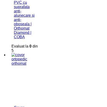
PVC cu
suprafata
anti-
alunecare si
anti-
oboseala |
Orthomat
Diamond |
COBA
Evaluat la
0
din
5