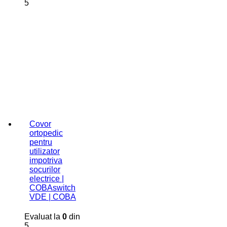
5
Covor
ortopedic
pentru
utilizator
impotriva
socurilor
electrice |
COBAswitch
VDE | COBA
Evaluat la
0
din
5