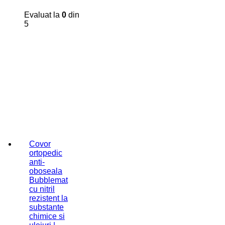
Evaluat la
0
din
5
Covor
ortopedic
anti-
oboseala
Bubblemat
cu nitril
rezistent la
substante
chimice si