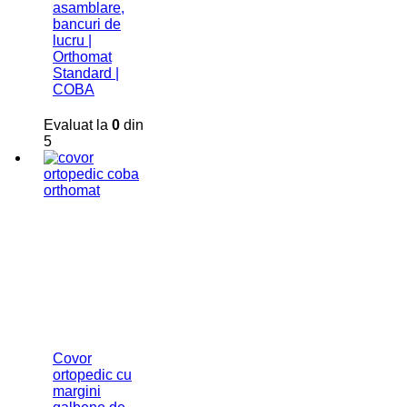
asamblare,
bancuri de
lucru |
Orthomat
Standard |
COBA
Evaluat la
0
din
5
Covor
ortopedic cu
margini