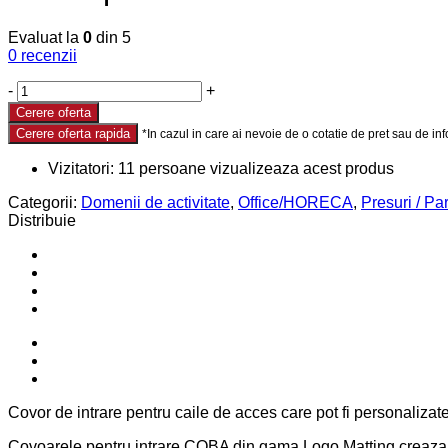
Evaluat la
0
din 5
0
recenzii
-
+
Cerere oferta
Cerere oferta rapida
Vizitatori:
11
persoane vizualizeaza acest produs
Categorii:
Domenii de activitate
,
Office/HORECA
,
Presuri / Pa
Distribuie
Covor de intrare pentru caile de acces care pot fi personalizat
Covoarele pentru intrare COBA din gama Logo Matting creaza un 