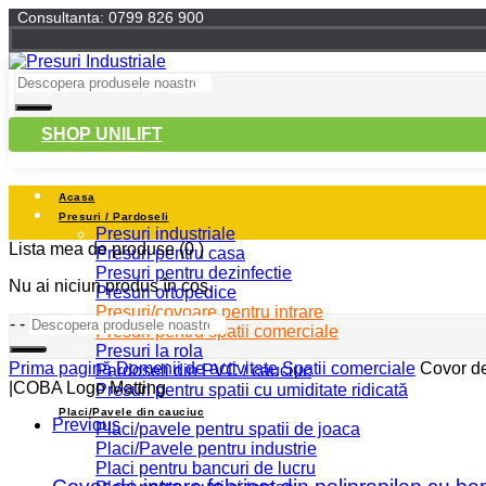
Consultanta: 0799 826 900
SHOP UNILIFT
Acasa
Presuri / Pardoseli
Presuri industriale
Lista mea de produse
(0 )
Presuri pentru casa
Presuri pentru dezinfectie
Nu ai niciun produs în coș.
Presuri ortopedice
Presuri/covoare pentru intrare
-
-
Presuri pentru spatii comerciale
Presuri la rola
Prima pagină
Domenii de activitate
Spatii comerciale
Covor de 
Pardoseli din PVC / cauciuc
|COBA Logo Matting
Presuri pentru spatii cu umiditate ridicată
Placi/Pavele din cauciuc
Previous
Placi/pavele pentru spatii de joaca
Placi/Pavele pentru industrie
Placi pentru bancuri de lucru