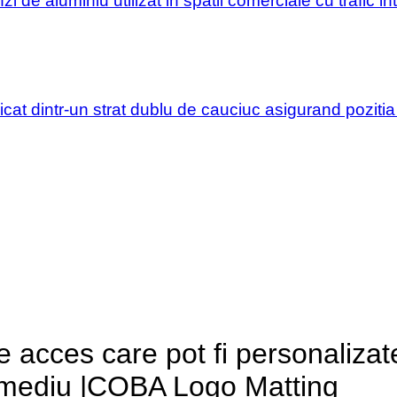
nzi de aluminiu utilizat in spatii comerciale cu trafic
ricat dintr-un strat dublu de cauciuc asigurand pozit
e acces care pot fi personalizat
ic mediu |COBA Logo Matting