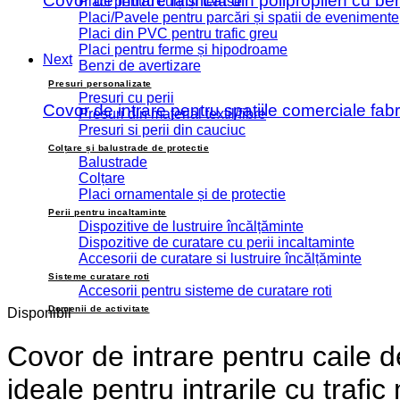
Covor de intrare fabricat din polipropilen cu be
Placi pentru curți și terase
Placi/Pavele pentru parcări și spatii de evenimente
Placi din PVC pentru trafic greu
Placi pentru ferme și hipodroame
Next
Benzi de avertizare
Presuri personalizate
Presuri cu perii
Covor de intrare pentru spatiile comerciale fab
Presuri din material textil/fibre
Presuri si perii din cauciuc
Colțare și balustrade de protectie
Balustrade
Colțare
Placi ornamentale și de protectie
Perii pentru incaltaminte
Dispozitive de lustruire încălțăminte
Dispozitive de curatare cu perii incaltaminte
Accesorii de curatare si lustruire încălțăminte
Sisteme curatare roti
Accesorii pentru sisteme de curatare roti
Domenii de activitate
Disponibil
Covor de intrare pentru caile d
ideale pentru intrarile cu traf