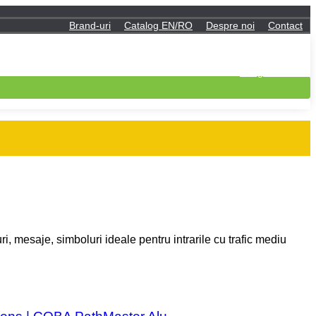
Brand-uri
Catalog EN/RO
Despre noi
Contact
Contul meu
Log in
Inregistreaza-te
i, mesaje, simboluri ideale pentru intrarile cu trafic mediu