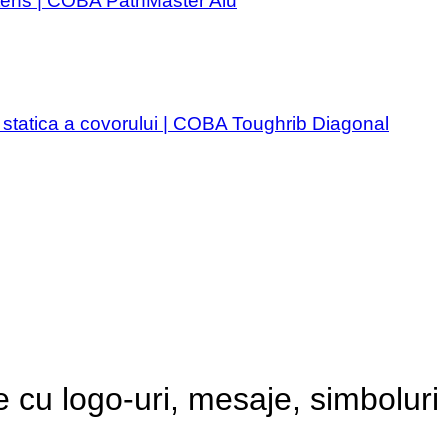
 intens | COBA PathMaster Alu
ia statica a covorului | COBA Toughrib Diagonal
e cu logo-uri, mesaje, simboluri