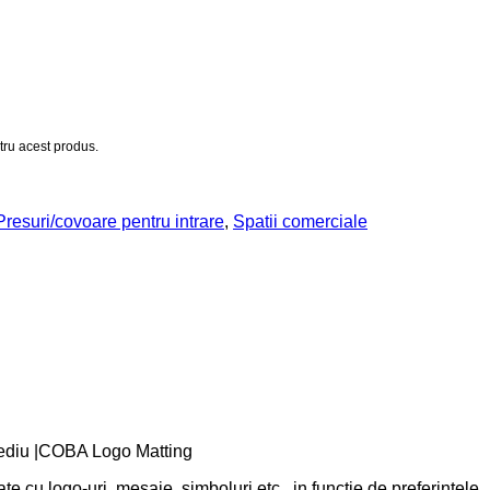
Presuri/covoare pentru intrare
,
Spatii comerciale
c mediu |COBA Logo Matting
cu logo-uri, mesaje, simboluri etc., in functie de preferintele