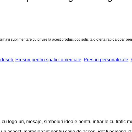
rdoseli
,
Presuri pentru spatii comerciale
,
Presuri personalizate
,
e cu logo-uri, mesaje, simboluri ideale pentru intrarile cu trafi
aspect impresionant pentru caile de acces. Pot fi personalizate 