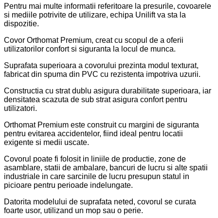
Pentru mai multe informatii referitoare la presurile, covoarele
si mediile potrivite de utilizare, echipa Unilift va sta la
dispozitie.
Covor Orthomat Premium, creat cu scopul de a oferii
utilizatorilor confort si siguranta la locul de munca.
Suprafata superioara a covorului prezinta modul texturat,
fabricat din spuma din PVC cu rezistenta impotriva uzurii.
Constructia cu strat dublu asigura durabilitate superioara, iar
densitatea scazuta de sub strat asigura confort pentru
utilizatori.
Orthomat Premium este construit cu margini de siguranta
pentru evitarea accidentelor, fiind ideal pentru locatii
exigente si medii uscate.
Covorul poate fi folosit in liniile de productie, zone de
asamblare, statii de ambalare, bancuri de lucru si alte spatii
industriale in care sarcinile de lucru presupun statul in
picioare pentru perioade indelungate.
Datorita modelului de suprafata neted, covorul se curata
foarte usor, utilizand un mop sau o perie.