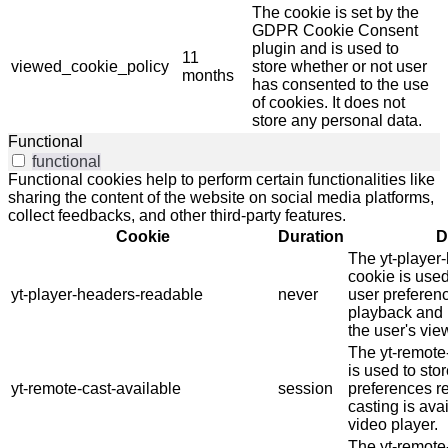
The cookie is set by the
GDPR Cookie Consent
plugin and is used to
11
viewed_cookie_policy
store whether or not user
months
has consented to the use
of cookies. It does not
store any personal data.
Functional
functional
Functional cookies help to perform certain functionalities like
sharing the content of the website on social media platforms,
collect feedbacks, and other third-party features.
Cookie
Duration
D
The yt-player
cookie is use
yt-player-headers-readable
never
user preferenc
playback and 
the user's vie
The yt-remote
is used to stor
yt-remote-cast-available
session
preferences r
casting is ava
video player.
The yt-remote-