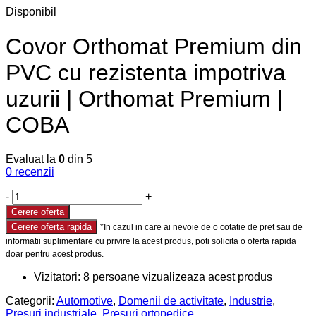
Disponibil
Covor Orthomat Premium din
PVC cu rezistenta impotriva
uzurii | Orthomat Premium |
COBA
Evaluat la
0
din 5
0
recenzii
-
+
Cerere oferta
Cerere oferta rapida
Vizitatori:
8
persoane vizualizeaza acest produs
Categorii:
Automotive
,
Domenii de activitate
,
Industrie
,
Presuri industriale
,
Presuri ortopedice