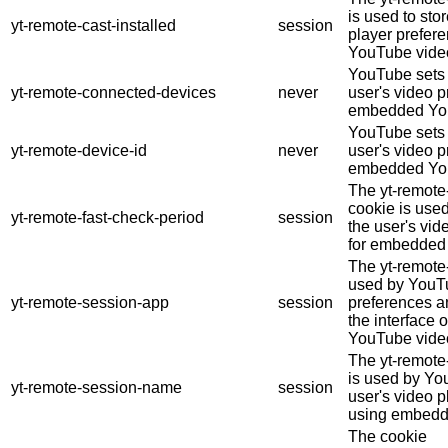
is used to sto
yt-remote-cast-installed
session
player prefe
YouTube vide
YouTube sets t
yt-remote-connected-devices
never
user's video 
embedded You
YouTube sets t
yt-remote-device-id
never
user's video 
embedded You
The yt-remote
cookie is use
yt-remote-fast-check-period
session
the user's vid
for embedded
The yt-remote
used by YouTu
yt-remote-session-app
session
preferences a
the interface
YouTube video
The yt-remot
is used by Yo
yt-remote-session-name
session
user's video p
using embedd
The cookie