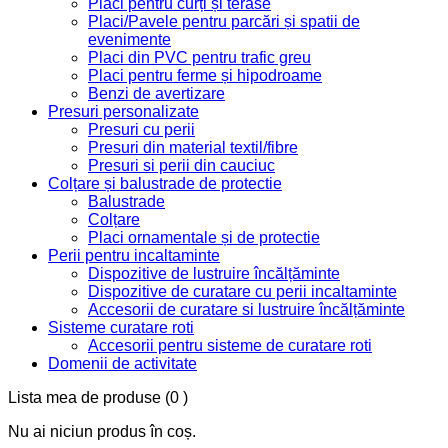
Placi pentru curți și terase
Placi/Pavele pentru parcări și spatii de
evenimente
Placi din PVC pentru trafic greu
Placi pentru ferme și hipodroame
Benzi de avertizare
Presuri personalizate
Presuri cu perii
Presuri din material textil/fibre
Presuri si perii din cauciuc
Colțare și balustrade de protectie
Balustrade
Colțare
Placi ornamentale și de protectie
Perii pentru incaltaminte
Dispozitive de lustruire încălțăminte
Dispozitive de curatare cu perii incaltaminte
Accesorii de curatare si lustruire încălțăminte
Sisteme curatare roti
Accesorii pentru sisteme de curatare roti
Domenii de activitate
Lista mea de produse
(0 )
Nu ai niciun produs în coș.