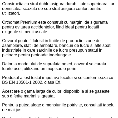
Constructia cu strat dublu asigura durabilitate superioara, iar
densitatea scazuta de sub strat asigura confort pentru
utilizatori.
Orthomat Premium este construit cu margini de siguranta
pentru evitarea accidentelor, fiind ideal pentru locatii
exigente si medii uscate.
Covorul poate fi folosit in liniile de productie, zone de
asamblare, statii de ambalare, bancuri de lucru si alte spatii
industriale in care sarcinile de lucru presupun statul in
picioare pentru perioade indelungate.
Datorita modelului de suprafata neted, covorul se curata
foarte usor, utilizand un mop sau o perie.
Produsul a fost testat impotriva focului si se conformeaza cu
BS EN 13501-1 2002, clasa Efl.
Acest are o gama larga de culori disponibila si se gaseste
sub diferite marimi si greutati.
Pentru a putea alege dimensiunile potrivite, consultati tabelul
de mai jos.