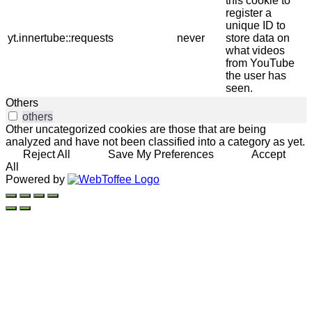
this cookie to
register a
unique ID to
yt.innertube::requests
never
store data on
what videos
from YouTube
the user has
seen.
Others
others
Other uncategorized cookies are those that are being
analyzed and have not been classified into a category as yet.
Reject All
Save My Preferences
Accept
All
Powered by