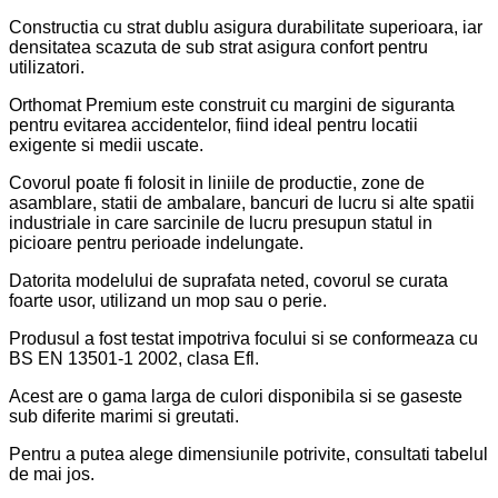
Constructia cu strat dublu asigura durabilitate superioara, iar
densitatea scazuta de sub strat asigura confort pentru
utilizatori.
Orthomat Premium este construit cu margini de siguranta
pentru evitarea accidentelor, fiind ideal pentru locatii
exigente si medii uscate.
Covorul poate fi folosit in liniile de productie, zone de
asamblare, statii de ambalare, bancuri de lucru si alte spatii
industriale in care sarcinile de lucru presupun statul in
picioare pentru perioade indelungate.
Datorita modelului de suprafata neted, covorul se curata
foarte usor, utilizand un mop sau o perie.
Produsul a fost testat impotriva focului si se conformeaza cu
BS EN 13501-1 2002, clasa Efl.
Acest are o gama larga de culori disponibila si se gaseste
sub diferite marimi si greutati.
Pentru a putea alege dimensiunile potrivite, consultati tabelul
de mai jos.