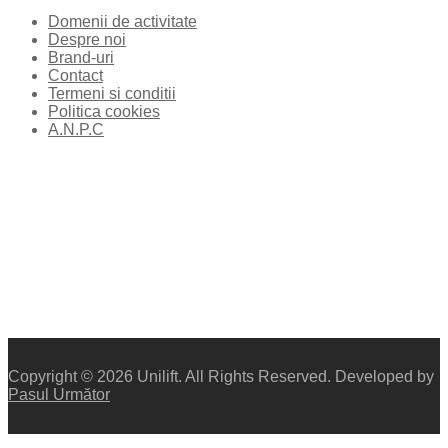
Domenii de activitate
Despre noi
Brand-uri
Contact
Termeni si conditii
Politica cookies
A.N.P.C
Copyright © 2026 Unilift. All Rights Reserved. Developed by
Pasul Următor
X X