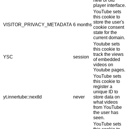
new or old
player interface.
YouTube sets
this cookie to
store the user's
VISITOR_PRIVACY_METADATA
6 months
cookie consent
state for the
current domain.
Youtube sets
this cookie to
track the views
YSC
session
of embedded
videos on
Youtube pages.
YouTube sets
this cookie to
register a
unique ID to
yt.innertube::nextId
never
store data on
what videos
from YouTube
the user has
seen.
YouTube sets