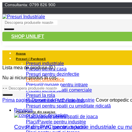
Consultanta: 0799 826 900
SHOP UNILIFT
Acasa
Presuri / Pardoseli
Presuri industriale
Lista mea de produse
(0 )
Presuri pentru casa
Presuri pentru dezinfectie
Nu ai niciun produs în coș.
Presuri ortopedice
Presuri/covoare pentru intrare
-
-
Presuri pentru spatii comerciale
Presuri la rola
Prima pagină
Domenii de activitate
Industrie
Covor ortopedic d
Pardoseli din PVC / cauciuc
Presuri pentru spatii cu umiditate ridicată
Previous
Placi/Pavele din cauciuc
Placi/pavele pentru spatii de joaca
Placi/Pavele pentru industrie
Covor din PVC pentru spatiile industriale cu m
Placi pentru bancuri de lucru