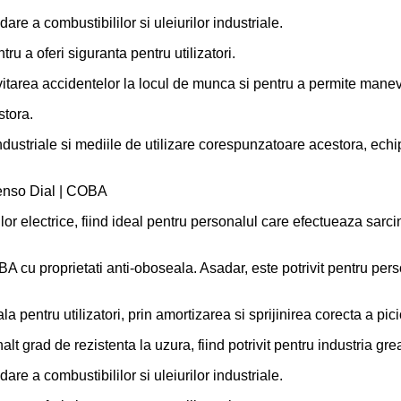
are a combustibililor si uleiurilor industriale.
ru a oferi siguranta pentru utilizatori.
vitarea accidentelor la locul de munca si pentru a permite manevr
stora.
industriale si mediile de utilizare corespunzatoare acestora, echi
 Senso Dial | COBA
rilor electrice, fiind ideal pentru personalul care efectueaza sarc
u proprietati anti-oboseala. Asadar, este potrivit pentru perso
 pentru utilizatori, prin amortizarea si sprijinirea corecta a pici
t grad de rezistenta la uzura, fiind potrivit pentru industria gre
are a combustibililor si uleiurilor industriale.