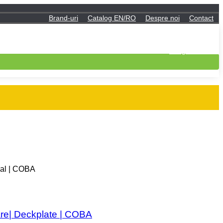
Brand-uri
Catalog EN/RO
Despre noi
Contact
Contul meu
Log in
Inregistreaza-te
Dial | COBA
tare| Deckplate | COBA