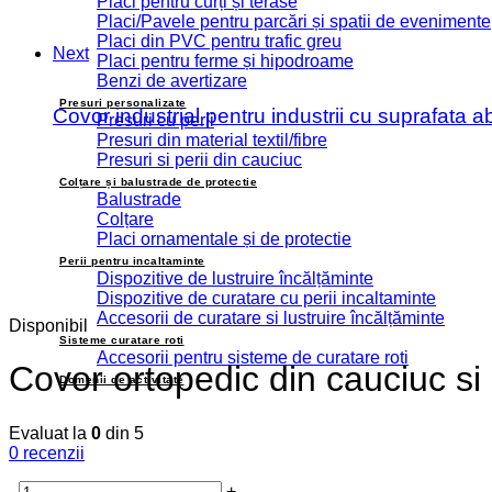
Placi pentru curți și terase
Placi/Pavele pentru parcări și spatii de evenimente
Placi din PVC pentru trafic greu
Next
Placi pentru ferme și hipodroame
Benzi de avertizare
Presuri personalizate
Covor industrial pentru industrii cu suprafata a
Presuri cu perii
Presuri din material textil/fibre
Presuri si perii din cauciuc
Colțare și balustrade de protectie
Balustrade
Colțare
Placi ornamentale și de protectie
Perii pentru incaltaminte
Dispozitive de lustruire încălțăminte
Dispozitive de curatare cu perii incaltaminte
Accesorii de curatare si lustruire încălțăminte
Disponibil
Sisteme curatare roti
Accesorii pentru sisteme de curatare roti
Covor ortopedic din cauciuc si 
Domenii de activitate
Evaluat la
0
din 5
0
recenzii
-
+