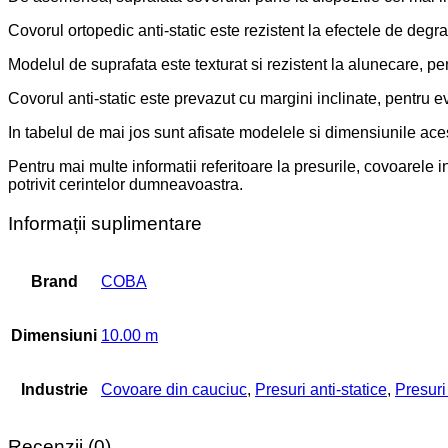
Covorul ortopedic anti-static este rezistent la efectele de degrad
Modelul de suprafata este texturat si rezistent la alunecare, pent
Covorul anti-static este prevazut cu margini inclinate, pentru e
In tabelul de mai jos sunt afisate modelele si dimensiunile ace
Pentru mai multe informatii referitoare la presurile, covoarele 
potrivit cerintelor dumneavoastra.
Informații suplimentare
Brand
COBA
Dimensiuni
10.00 m
Industrie
Covoare din cauciuc
,
Presuri anti-statice
,
Presuri
Recenzii (0)