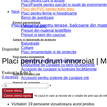
Placi pentru curți și terase
Placi/Pavele pentru parcări și spatii de evenimente
Placi din PVC pentru trafic greu
Next
Placi pentru ferme și hipodroame
Benzi de avertizare
Presuri personalizate
Placi Mosolut pentru terase, balcoane din mate
Presuri cu perii
Presuri din material textil/fibre
Presuri si perii din cauciuc
Colțare și balustrade de protectie
Balustrade
Colțare
Disponibil
Placi ornamentale și de protectie
Perii pentru incaltaminte
Placi pentru drum innoroiat | M
Dispozitive de lustruire încălțăminte
Dispozitive de curatare cu perii incaltaminte
Accesorii de curatare si lustruire încălțăminte
Evaluat la
0
din 5
Sisteme curatare roti
0
recenzii
Accesorii pentru sisteme de curatare roti
Domenii de activitate
-
+
Cerere oferta
Cerere oferta rapida
Vizitatori:
19
persoane vizualizeaza acest produs