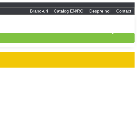
Brand-uri
Catalog EN/RO
Despre noi
Contact
Contul meu
Log in
Inregistreaza-te