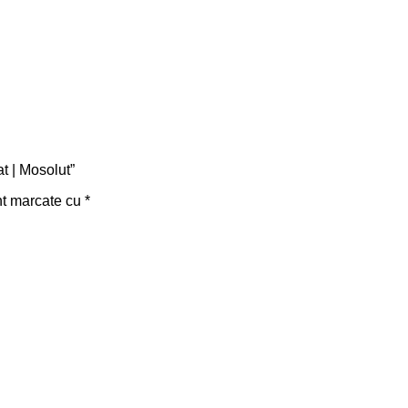
t | Mosolut”
nt marcate cu
*