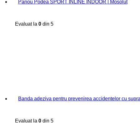
Panou Podea SPORT INLINE INDOOR | Mosolut
Evaluat la
0
din 5
Banda adeziva pentru prevenirea accidentelor cu supr
Evaluat la
0
din 5