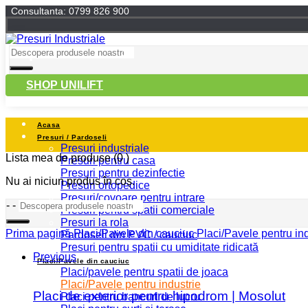
Consultanta: 0799 826 900
SHOP UNILIFT
Acasa
Presuri / Pardoseli
Presuri industriale
Lista mea de produse
(0 )
Presuri pentru casa
Presuri pentru dezinfectie
Nu ai niciun produs în coș.
Presuri ortopedice
Presuri/covoare pentru intrare
-
-
Presuri pentru spatii comerciale
Presuri la rola
Prima pagină
Placi/Pavele din cauciuc
Placi/Pavele pentru ind
Pardoseli din PVC / cauciuc
Presuri pentru spatii cu umiditate ridicată
Previous
Placi/Pavele din cauciuc
Placi/pavele pentru spatii de joaca
Placi/Pavele pentru industrie
Placi de exterior pentru hipodrom | Mosolut
Placi pentru bancuri de lucru