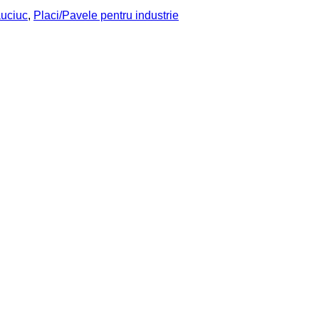
auciuc
,
Placi/Pavele pentru industrie