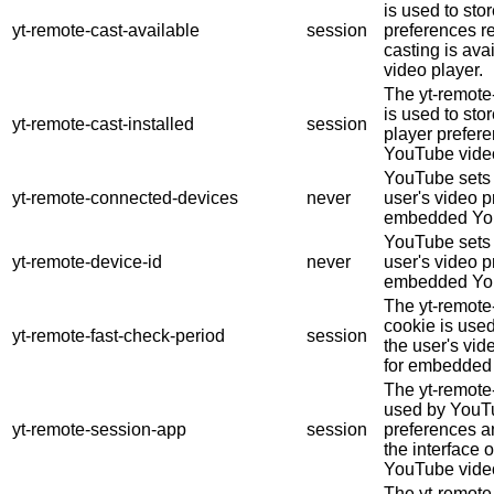
is used to stor
yt-remote-cast-available
session
preferences r
casting is ava
video player.
The yt-remote-
is used to sto
yt-remote-cast-installed
session
player prefe
YouTube vide
YouTube sets t
yt-remote-connected-devices
never
user's video 
embedded You
YouTube sets t
yt-remote-device-id
never
user's video 
embedded You
The yt-remote
cookie is use
yt-remote-fast-check-period
session
the user's vid
for embedded
The yt-remote
used by YouTu
yt-remote-session-app
session
preferences a
the interface
YouTube video
The yt-remot