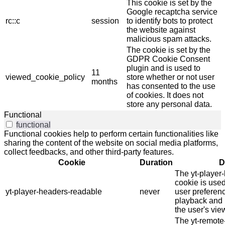
This cookie is set by the
Google recaptcha service
rc::c
session
to identify bots to protect
the website against
malicious spam attacks.
The cookie is set by the
GDPR Cookie Consent
plugin and is used to
11
viewed_cookie_policy
store whether or not user
months
has consented to the use
of cookies. It does not
store any personal data.
Functional
functional
Functional cookies help to perform certain functionalities like
sharing the content of the website on social media platforms,
collect feedbacks, and other third-party features.
Cookie
Duration
D
The yt-player
cookie is use
yt-player-headers-readable
never
user preferenc
playback and 
the user's vie
The yt-remote