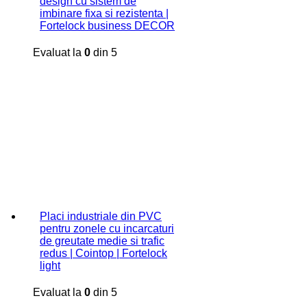
design cu sistem de
imbinare fixa si rezistenta |
Fortelock business DECOR
Evaluat la
0
din 5
Placi industriale din PVC
pentru zonele cu incarcaturi
de greutate medie si trafic
redus | Cointop | Fortelock
light
Evaluat la
0
din 5