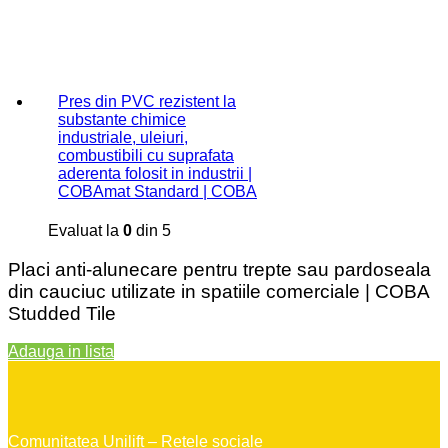
Pres din PVC rezistent la
substante chimice
industriale, uleiuri,
combustibili cu suprafata
aderenta folosit in industrii |
COBAmat Standard | COBA
Evaluat la
0
din 5
Placi anti-alunecare pentru trepte sau pardoseala
din cauciuc utilizate in spatiile comerciale | COBA
Studded Tile
Adauga in lista
Comunitatea Unilift – Retele sociale