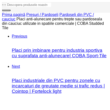
-
-
Prima pagină
Presuri / Pardoseli
Pardoseli din PVC /
cauciuc
Placi anti-alunecare pentru trepte sau pardoseala
din cauciuc utilizate in spatiile comerciale | COBA Studded
Tile
Previous
Placi prin imbinare pentru industria sportiva
cu suprafata anti-alunecare| COBA Sport-Tile
Next
Placi industriale din PVC pentru zonele cu
incarcaturi de greutate medie si trafic redus |
Cointop | Fortelock light