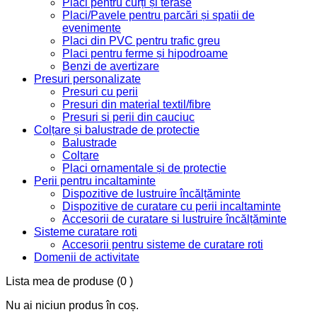
Placi pentru curți și terase
Placi/Pavele pentru parcări și spatii de
evenimente
Placi din PVC pentru trafic greu
Placi pentru ferme și hipodroame
Benzi de avertizare
Presuri personalizate
Presuri cu perii
Presuri din material textil/fibre
Presuri si perii din cauciuc
Colțare și balustrade de protectie
Balustrade
Colțare
Placi ornamentale și de protectie
Perii pentru incaltaminte
Dispozitive de lustruire încălțăminte
Dispozitive de curatare cu perii incaltaminte
Accesorii de curatare si lustruire încălțăminte
Sisteme curatare roti
Accesorii pentru sisteme de curatare roti
Domenii de activitate
Lista mea de produse
(0 )
Nu ai niciun produs în coș.