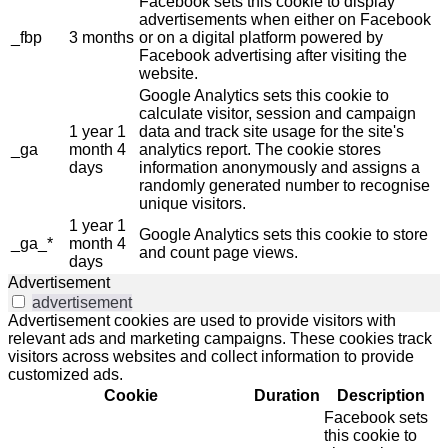
Facebook sets this cookie to display
advertisements when either on Facebook
_fbp
3 months
or on a digital platform powered by
Facebook advertising after visiting the
website.
Google Analytics sets this cookie to
calculate visitor, session and campaign
1 year 1
data and track site usage for the site's
_ga
month 4
analytics report. The cookie stores
days
information anonymously and assigns a
randomly generated number to recognise
unique visitors.
1 year 1
Google Analytics sets this cookie to store
_ga_*
month 4
and count page views.
days
Advertisement
advertisement
Advertisement cookies are used to provide visitors with
relevant ads and marketing campaigns. These cookies track
visitors across websites and collect information to provide
customized ads.
Cookie
Duration
Description
Facebook sets
this cookie to